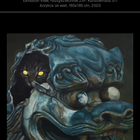
Exhibtion view, «ausgezeichnet 25», Künstlerhaus S11
Acrylics on wall, 165x185 cm, 2025